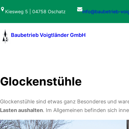
Zum
Kiesweg 5 | 04758 Oschatz
info@baubetrieb-voig
Inhalt
springen
Baubetrieb Voigtländer GmbH
Glockenstühle
Glockenstühle sind etwas ganz Besonderes und wa
Lasten aushalten
. Im Allgemeinen befinden sich inn