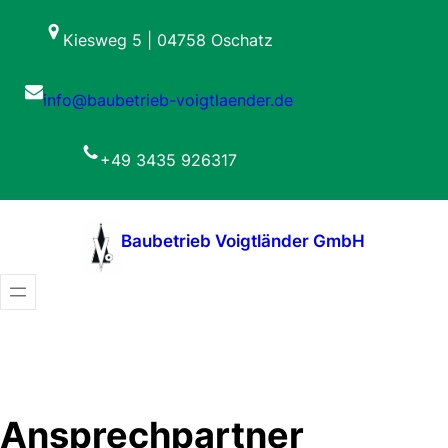
Zum
Kiesweg 5 | 04758 Oschatz
Inhalt
springen
info@baubetrieb-voigtlaender.de
+49 3435 926317
Baubetrieb Voigtländer GmbH
Ansprechpartner