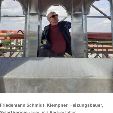
Friedemann Schmidt
,
Klempner, Heizungsbauer,
Solarthermie
bauer und
Bad
gestalter